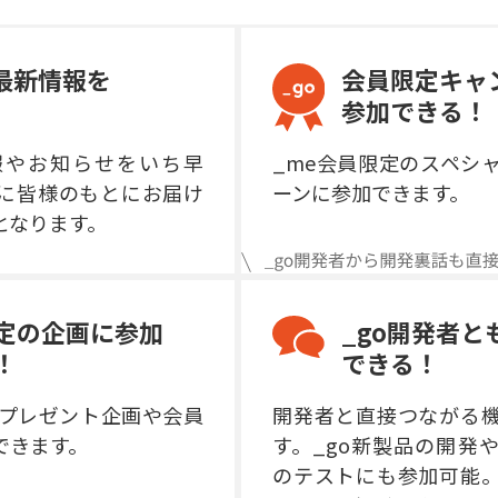
の最新情報を
会員限定キャ
参加できる！
報やお知らせをいち早
_me会員限定のスペシ
に皆様のもとにお届け
ーンに参加できます。
となります。
定の企画に参加
_go開発者と
！
できる！
のプレゼント企画や会員
開発者と直接つながる
できます。
す。_go新製品の開発
のテストにも参加可能