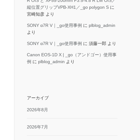
R OIS と XF55-200mm F3.5-4.8 R LM OIS／
縦位置グリップVPB-XH1／_go polygon S
に
宮崎知彦
より
SONY α7R V｜_go使用事例
に
plblog_admin
より
SONY α7R V｜_go使用事例
に
須藤一郎
より
Canon EOS-1D X | _go（アンドゴー）使用事
例
に
plblog_admin
より
アーカイブ
2026年8月
2026年7月