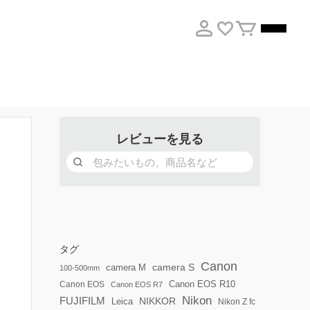
レビューを見る
タグ
Canon
camera S
camera M
100-500mm
Canon EOS R10
Canon EOS
Canon EOS R7
Nikon
FUJIFILM
Leica
NIKKOR
Nikon Z fc