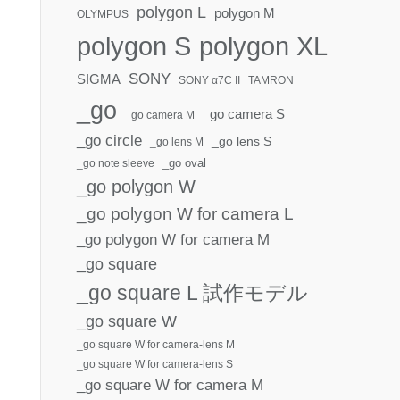
polygon L
polygon M
OLYMPUS
polygon S
polygon XL
SONY
SIGMA
SONY α7C II
TAMRON
_go
_go camera S
_go camera M
_go circle
_go lens S
_go lens M
_go oval
_go note sleeve
_go polygon W
_go polygon W for camera L
_go polygon W for camera M
_go square
_go square L 試作モデル
_go square W
_go square W for camera-lens M
_go square W for camera-lens S
_go square W for camera M