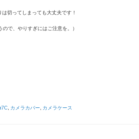
りは切ってしまっても大丈夫です！
うので、やりすぎにはご注意を。）
α7C
,
カメラカバー
,
カメラケース