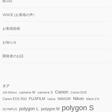
BLOG
VOICE (お客様の声）
お客様投稿
お知らせ
開発者のお話
タグ
Canon
camera S
camera M
Canon EOS
100-500mm
Nikon
FUJIFILM
Canon EOS R10
Leica
NIKKOR
Nikon Z fc
polygon S
polygon L
polygon M
OLYMPUS