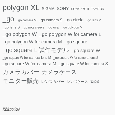
polygon XL
SONY
SIGMA
SONY α7C II
TAMRON
_go
_go circle
_go camera S
_go camera M
_go lens M
_go lens S
_go oval
_go note sleeve
_go polygon M
_go polygon W
_go polygon W for camera L
_go polygon W for camera M
_go square
_go square L 試作モデル
_go square W
_go square W for camera-lens M
_go square W for camera-lens S
_go square W for camera M
_go square W for camera S
カメラカバー
カメラケース
モニター販売
レンズカバー
レンズケース
双眼鏡
最近の投稿