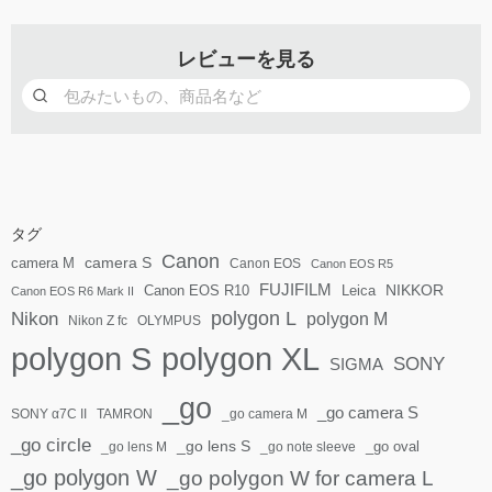
レビューを見る
タグ
Canon
camera S
camera M
Canon EOS
Canon EOS R5
FUJIFILM
Canon EOS R10
Leica
NIKKOR
Canon EOS R6 Mark II
polygon L
Nikon
polygon M
Nikon Z fc
OLYMPUS
polygon S
polygon XL
SONY
SIGMA
_go
_go camera S
SONY α7C II
TAMRON
_go camera M
_go circle
_go lens S
_go oval
_go lens M
_go note sleeve
_go polygon W
_go polygon W for camera L