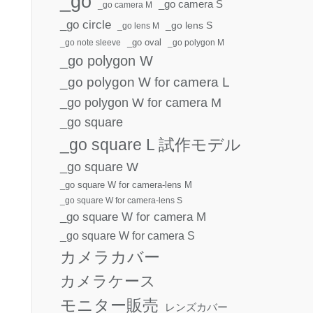
_go
_go camera S
_go camera M
_go circle
_go lens S
_go lens M
_go oval
_go note sleeve
_go polygon M
_go polygon W
_go polygon W for camera L
_go polygon W for camera M
_go square
_go square L 試作モデル
_go square W
_go square W for camera-lens M
_go square W for camera-lens S
_go square W for camera M
_go square W for camera S
カメラカバー
カメラケース
モニター販売
レンズカバー