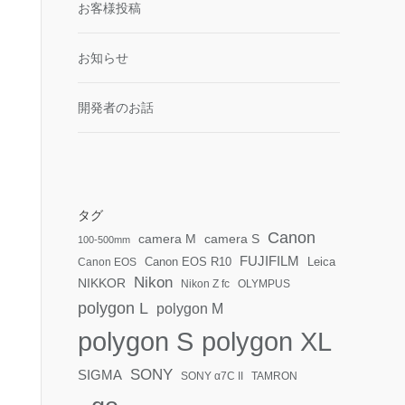
お客様投稿
お知らせ
開発者のお話
タグ
Canon
camera S
camera M
100-500mm
FUJIFILM
Canon EOS R10
Leica
Canon EOS
Nikon
NIKKOR
Nikon Z fc
OLYMPUS
polygon L
polygon M
polygon S
polygon XL
SONY
SIGMA
SONY α7C II
TAMRON