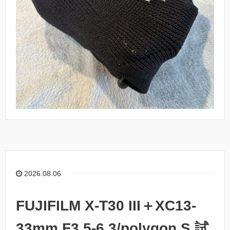
2026.08.06
FUJIFILM X-T30 III＋XC13-
33mm F3.5-6.3/polygon S 試