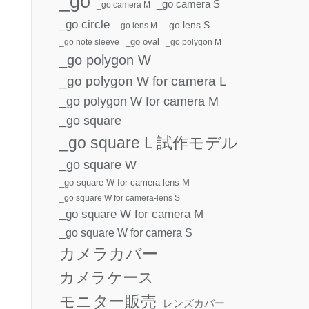
_go
_go camera S
_go camera M
_go circle
_go lens S
_go lens M
_go oval
_go note sleeve
_go polygon M
_go polygon W
_go polygon W for camera L
_go polygon W for camera M
_go square
_go square L 試作モデル
_go square W
_go square W for camera-lens M
_go square W for camera-lens S
_go square W for camera M
_go square W for camera S
カメラカバー
カメラケース
モニター販売
レンズカバー