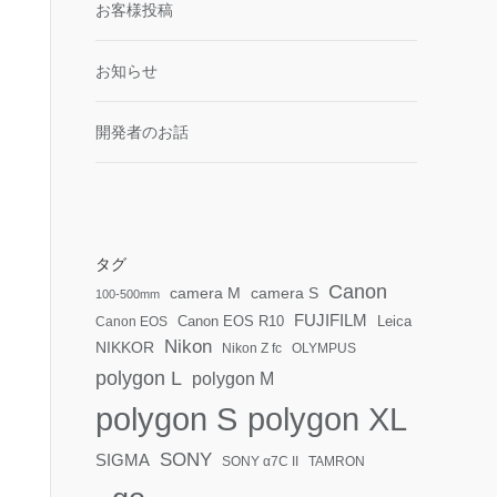
お客様投稿
お知らせ
開発者のお話
タグ
Canon
camera S
camera M
100-500mm
FUJIFILM
Canon EOS R10
Leica
Canon EOS
Nikon
NIKKOR
Nikon Z fc
OLYMPUS
polygon L
polygon M
polygon S
polygon XL
SONY
SIGMA
SONY α7C II
TAMRON