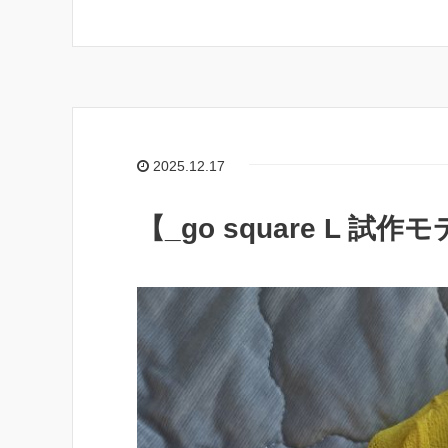
2025.12.17
【_go square L 試