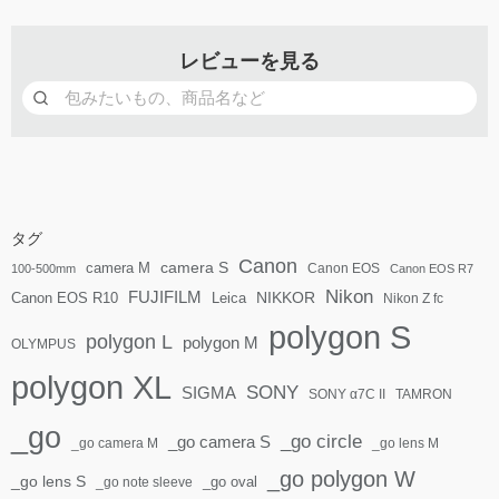
レビューを見る
タグ
Canon
camera S
camera M
Canon EOS
100-500mm
Canon EOS R7
Nikon
FUJIFILM
Canon EOS R10
Leica
NIKKOR
Nikon Z fc
polygon S
polygon L
polygon M
OLYMPUS
polygon XL
SONY
SIGMA
SONY α7C II
TAMRON
_go
_go circle
_go camera S
_go camera M
_go lens M
_go polygon W
_go lens S
_go oval
_go note sleeve