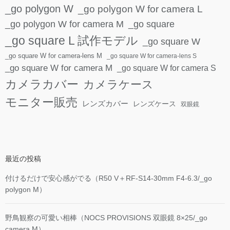
_go polygon W
_go polygon W for camera L
_go polygon W for camera M
_go square
_go square L 試作モデル
_go square W
_go square W for camera-lens M
_go square W for camera-lens S
_go square W for camera M
_go square W for camera S
カメラカバー
カメラケース
モニター販売
レンズカバー
レンズケース
双眼鏡
最近の投稿
付けるだけで安心感がでる（R50 V＋RF-S14-30mm F4-6.3/_go
polygon M）
野鳥観察の可愛い相棒（NOCS PROVISIONS 双眼鏡 8×25/_go
camera M）