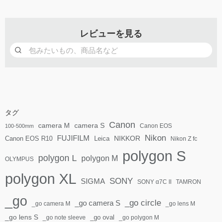
レビューを見る
タグ
Canon
camera S
camera M
Canon EOS
100-500mm
Nikon
FUJIFILM
Canon EOS R10
Leica
NIKKOR
Nikon Z fc
polygon S
polygon L
polygon M
OLYMPUS
polygon XL
SONY
SIGMA
SONY α7C II
TAMRON
_go
_go circle
_go camera S
_go camera M
_go lens M
_go lens S
_go oval
_go note sleeve
_go polygon M